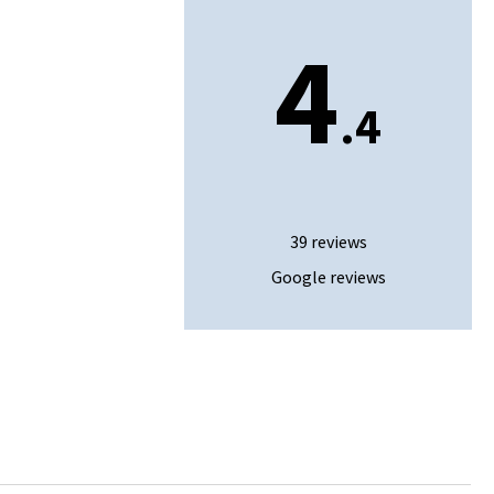
4
.4
ie
en
spraak
39 reviews
Google reviews