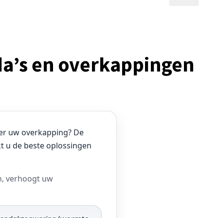
da’s en overkappingen
der uw overkapping? De
kt u de beste oplossingen
n, verhoogt uw