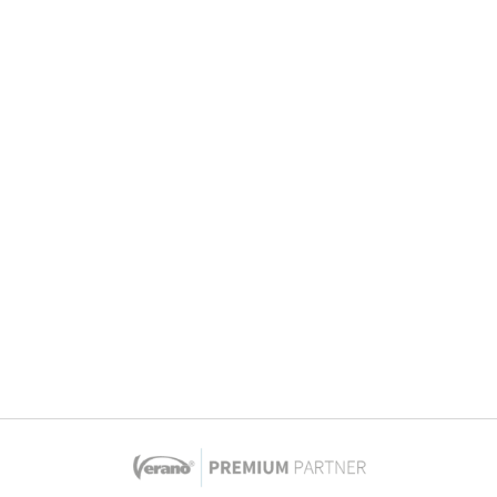
Rolluiken
Raamdecorat
Overkapping
Zakelijk
Showroom af