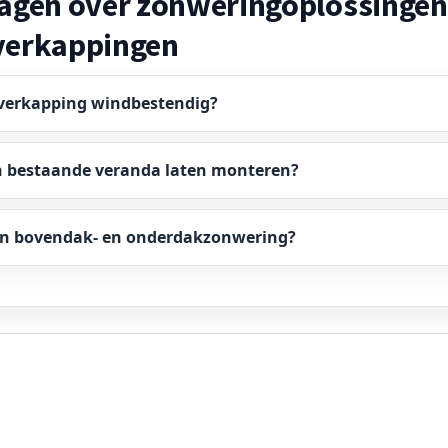
ragen over zonweringoplossingen
verkappingen
overkapping windbestendig?
n bestaande veranda laten monteren?
ssen bovendak- en onderdakzonwering?
Zonwering