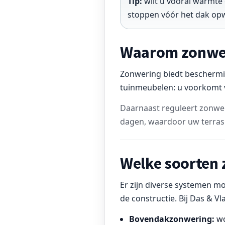
Tip:
wilt u vooral warmte
stoppen vóór het dak op
Waarom zonweri
Zonwering biedt beschermin
tuinmeubelen: u voorkomt ve
Daarnaast reguleert zonwe
dagen, waardoor uw terras pr
Welke soorten 
Er zijn diverse systemen m
de constructie. Bij Das & Vl
Bovendakzonwering:
wo