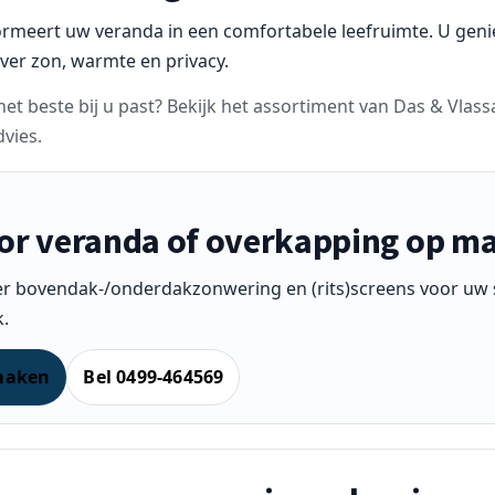
ormeert uw veranda in een comfortabele leefruimte. U geni
ver zon, warmte en privacy.
et beste bij u past? Bekijk het assortiment van Das & Vlas
vies.
or veranda of overkapping op m
er bovendak-/onderdakzonwering en (rits)screens voor uw s
k.
maken
Bel 0499-464569