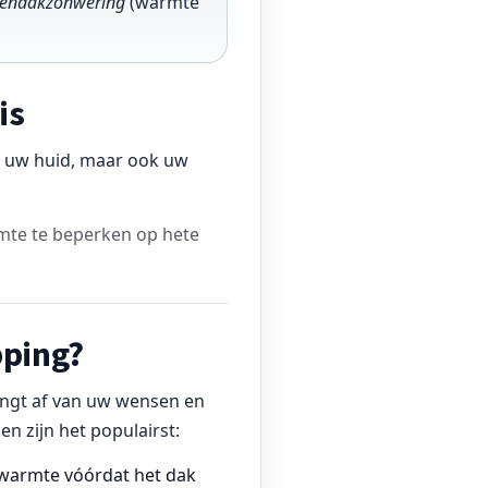
endakzonwering
(warmte
is
n uw huid, maar ook uw
mte te beperken op hete
pping?
angt af van uw wensen en
en zijn het populairst:
 warmte vóórdat het dak