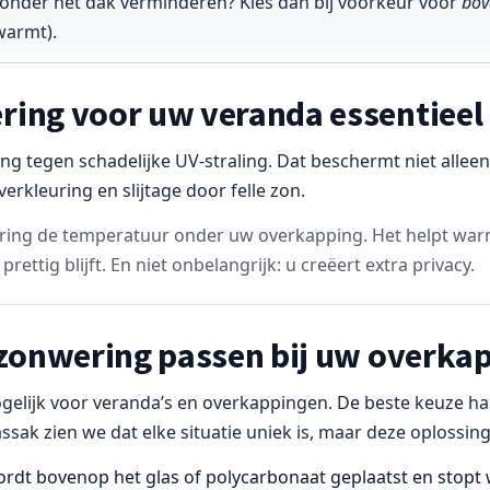
 onder het dak verminderen? Kies dan bij voorkeur voor
bov
warmt).
ng voor uw veranda essentieel 
g tegen schadelijke UV-straling. Dat beschermt niet allee
rkleuring en slijtage door felle zon.
ring de temperatuur onder uw overkapping. Het helpt war
ettig blijft. En niet onbelangrijk: u creëert extra privacy.
zonwering passen bij uw overka
ogelijk voor veranda’s en overkappingen. De beste keuze h
assak zien we dat elke situatie uniek is, maar deze oplossing
rdt bovenop het glas of polycarbonaat geplaatst en stopt