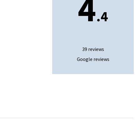
4
.4
ie
en
spraak
39 reviews
Google reviews