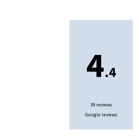
Zonwering
4
Rolluiken
.4
Raamdecoratie
Overkappingen
Zakelijk
39 reviews
Showroom afspraak
Google reviews