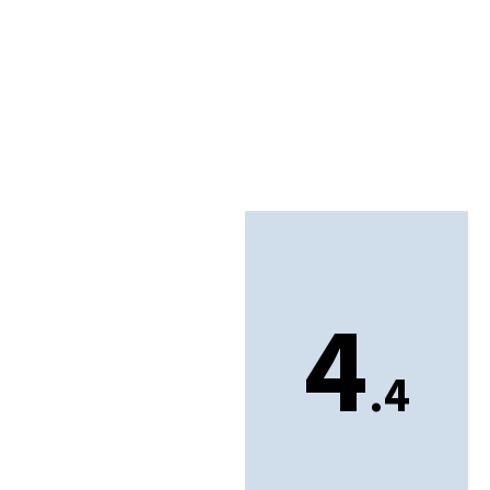
Zonwering
4
Rolluiken
.4
Raamdecoratie
Overkappingen
Zakelijk